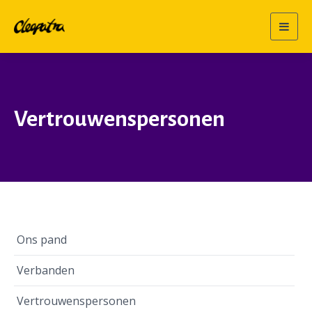
Togg
navig
Vertrouwenspersonen
Ons pand
Verbanden
Vertrouwenspersonen