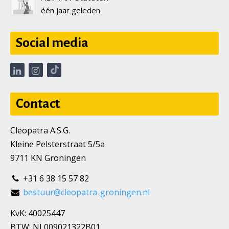
één jaar geleden
Social media
Contact
Cleopatra A.S.G.
Kleine Pelsterstraat 5/5a
9711 KN Groningen
+31 6 38 15 57 82
bestuur@cleopatra-groningen.nl
KvK: 40025447
BTW: NL009021322B01