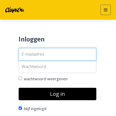
Togg
navig
Inloggen
wachtwoord weergeven
Log in
blijf ingelogd