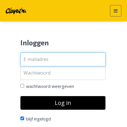
Togg
navig
Inloggen
wachtwoord weergeven
Log in
blijf ingelogd