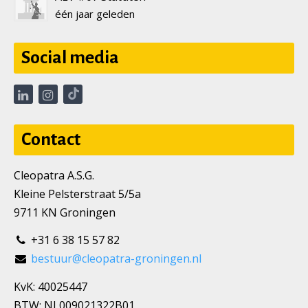
één jaar geleden
Social media
Contact
Cleopatra A.S.G.
Kleine Pelsterstraat 5/5a
9711 KN Groningen
+31 6 38 15 57 82
bestuur@cleopatra-groningen.nl
KvK: 40025447
BTW: NL009021322B01